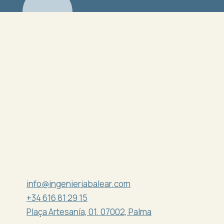
info@ingenieriabalear.com
+34 616 81 29 15
Plaça Artesanía, 01. 07002, Palma