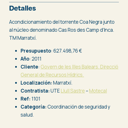
Detalles
Acondicionamiento del torrente Coa Negra junto
al núcleo denominado Cas Ros des Camp d’Inca.
TM Marratxí.
Presupuesto
: 627.498,76 €
Año
: 2011
Cliente
:
Govern de les Illes Balears. Direcció
General de Recursos Hídrics.
Localización:
Marratxí.
Contratista:
UTE
Llull Sastre
–
Motecal
Ref:
1101
Categoría:
Coordinación de seguridad y
salud.